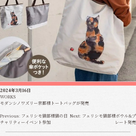
2024年3月16日
WORKS
モダンシノワズリー京都様トートバッグが発売
投
Previous:
フェリシモ猫部様猫の日
Next:
フェリシモ猫部様ボウル&プ
稿
チャリティーイベント参加
レート発売
ナ
ビ