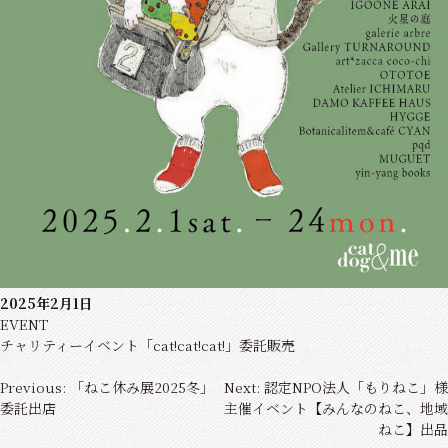
2025年2月1日
EVENT
チャリティーイベント「cat!cat!cat!」委託販売
投
Previous:
「ねこ休み展2025冬」
Next:
認定NPO法人「もりねこ」様
稿
委託出店
主催イベント【みんなのねこ、地域
ナ
ねこ】出品