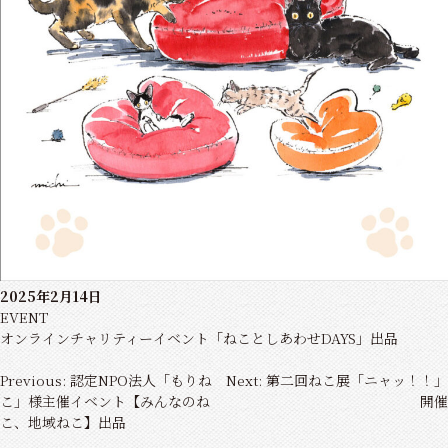
2025年2月14日
EVENT
オンラインチャリティーイベント「ねことしあわせDAYS」出品
投
Previous:
認定NPO法人「もりね
Next:
第二回ねこ展「ニャッ！！」
稿
こ」様主催イベント【みんなのね
開催
ナ
こ、地域ねこ】出品
ビ